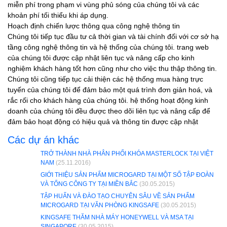
miễn phí trong phạm vi vùng phủ sóng của chúng tôi và các
khoản phí tối thiểu khi áp dụng.
Hoạch định chiến lược thông qua công nghệ thông tin
Chúng tôi tiếp tục đầu tư cả thời gian và tài chính đối với cơ sở hạ
tầng công nghệ thông tin và hệ thống của chúng tôi. trang web
của chúng tôi được cập nhật liên tục và nâng cấp cho kinh
nghiệm khách hàng tốt hơn cũng như cho việc thu thập thông tin.
Chúng tôi cũng tiếp tục cải thiện các hệ thống mua hàng trực
tuyến của chúng tôi để đảm bảo một quá trình đơn giản hoá, và
rắc rối cho khách hàng của chúng tôi. hệ thống hoạt động kinh
doanh của chúng tôi đều được theo dõi liên tục và nâng cấp để
đảm bảo hoạt động có hiệu quả và thông tin được cập nhật
Các dự án khác
TRỞ THÀNH NHÀ PHÂN PHỐI KHÓA MASTERLOCK TẠI VIỆT
NAM
(25.11.2016)
GIỚI THIỆU SẢN PHẨM MICROGARD TẠI MỘT SỐ TẬP ĐOÀN
VÀ TỔNG CÔNG TY TẠI MIỀN BẮC
(30.05.2015)
TẬP HUẤN VÀ ĐÀO TẠO CHUYÊN SÂU VỀ SẢN PHẨM
MICROGARD TẠI VĂN PHÒNG KINGSAFE
(30.05.2015)
KINGSAFE THĂM NHÀ MÁY HONEYWELL VÀ MSA TẠI
SINGAPORE
(30.05.2015)