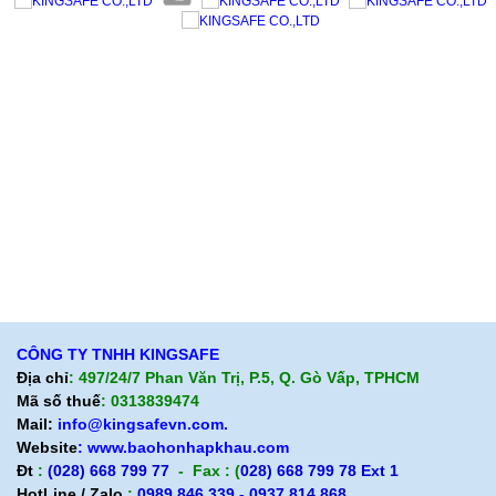
Giới thiệu KingSafe
Giới thiệu BHLD Việt Nam
Quan điểm kinh doanh
Quan điểm kinh doanh
Cam kết chất lượng
Cam kết chất lượng
Liên hệ
Hướng dẫn mua hàng
Hỗ trợ sản phẩm
Quan điểm kinh doanh
Chính sách bảo hành
Cam kết chất lượng
Chính sách giao hàng
Chính sách trả hàng
CÔNG TY TNHH KINGSAFE
Địa chỉ
: 497/24/7 Phan Văn Trị, P.5, Q. Gò Vấp, TPHCM
Mã số thuế
: 0313839474
Mail:
info@kingsafevn.com.
Website
:
www.baohonhapkhau.com
Đt
:
(028) 668 799 77
- Fax : (
028) 668 799 78 Ext 1
HotLine / Zalo
:
0989 846 339 - 0937 814 868