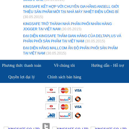
KINGSAFE KẾT HỢP VỚI CHUYÊN GIA HÃNG ANSELL GIỚI
THIỆU SẢN PHẨM MỚI TẠI NHÀ MÁY NHIỆT ĐIỆN UÔNG BÍ
(30.05.2015)
KINGSAFE TRỞ THÀNH NHÀ PHÂN PHỐI NHÃN HÀNG
JOGGER TẠI VIỆT NAM
(30.05.2015)
ĐẠI DIỆN KINGSAFE THĂM GIAN HÀNG CỦA DELTAPLUS VÀ
PHÂN PHỐI SẢN PHẨM TẠI VIỆT NAM
(30.05.2015)
ĐẠI DIỆN HÃNG MALLCOM ẤN ĐỘ PHÂN PHỐI SẢN PHẨM
TẠI VIỆT NAM
(30.05.2015)
Phương thức thanh toán
Về chúng tôi
Hướng dẫn - Hỗ trợ
Quyền lợi đại lý
Chính sách bán hàng