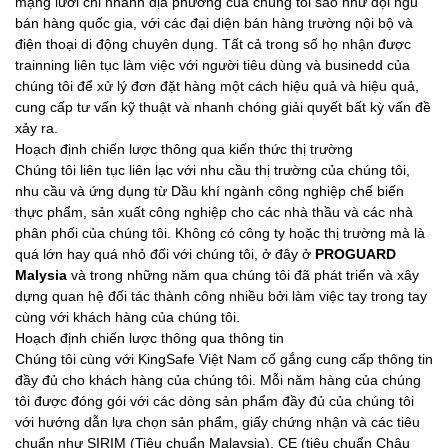
mạng lưới chi nhánh địa phương của chúng tôi sao như đội ngũ
bán hàng quốc gia, với các đại diện bán hàng trường nội bộ và
điện thoại di động chuyên dụng. Tất cả trong số họ nhận được
trainning liên tục làm việc với người tiêu dùng và businedd của
chúng tôi để xử lý đơn đặt hàng một cách hiệu quả và hiệu quả,
cung cấp tư vấn kỹ thuật và nhanh chóng giải quyết bất kỳ vấn đề
xảy ra.
Hoạch định chiến lược thông qua kiến ​​thức thị trường
Chúng tôi liên tục liên lạc với nhu cầu thị trường của chúng tôi,
nhu cầu và ứng dụng từ Dầu khí ngành công nghiệp chế biến
thực phẩm, sản xuất công nghiệp cho các nhà thầu và các nhà
phân phối của chúng tôi. Không có công ty hoặc thị trường mà là
quá lớn hay quá nhỏ đối với chúng tôi, ở đây ở
PROGUARD
Malysia
và trong những năm qua chúng tôi đã phát triển và xây
dựng quan hệ đối tác thành công nhiều bởi làm việc tay trong tay
cùng với khách hàng của chúng tôi.
Hoạch định chiến lược thông qua thông tin
Chúng tôi cùng với KingSafe Việt Nam cố gắng cung cấp thông tin
đầy đủ cho khách hàng của chúng tôi. Mỗi năm hàng của chúng
tôi được đóng gói với các dòng sản phẩm đầy đủ của chúng tôi
với hướng dẫn lựa chọn sản phẩm, giấy chứng nhận và các tiêu
chuẩn như SIRIM (Tiêu chuẩn Malaysia), CE (tiêu chuẩn Châu