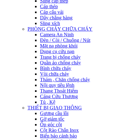
Sling cáp thép
Cáp thép
Cáp cẩu vải
Dây chằng hàng
Sling xích
PHÒNG CHÁY CHỮA CHÁY
Camera An Ninh
Đèn / Còi / Chuông / Nút
Mặt nạ phòng khói
Dụng cụ cứu nạn
Trang bị chống cháy
Quần áo chống cháy
Bình chữa cháy
Vòi chữa cháy
Thảm , Chăn chống cháy
Nội quy tiêu lệnh
Thang Thoát Hiểm
Cáng Cứu Thương
Tủ , Kệ
THIẾT BỊ GIAO THÔNG
Gương cầu lồi
Gờ giảm tốc
Ốp góc cột
Cột Rào Chắn Inox
Biển báo cảnh báo