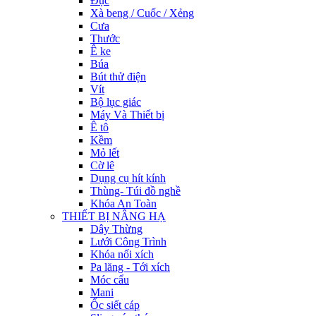
Đục
Xà beng / Cuốc / Xẻng
Cưa
Thước
Ê ke
Búa
Bút thử điện
Vít
Bộ lục giác
Máy Và Thiết bị
Ê tô
Kềm
Mỏ lết
Cờ lê
Dụng cụ hít kính
Thùng- Túi đồ nghề
Khóa An Toàn
THIẾT BỊ NÂNG HẠ
Dây Thừng
Lưới Công Trình
Khóa nối xích
Pa lăng - Tới xích
Móc cẩu
Mani
Ốc siết cáp