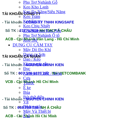
Phụ Trợ Nghành Gỗ
Keo Kho Lạnh
Keo Đa Năng/Siêu Năng
TÀI KHOẢN CÔNG TY
Keo Trám
Keo Epoxy
- Tài khoản
:
CÔNG TY TNHH KINGSAFE
Keo Chịu Nhiệt
Số TK
:
217712619
Keo Silicone/Keo Nến
NH TMCP Á CHÂU
Phụ Trợ Nghành Ô tô
ACB - Chi Nhánh Văn Lang - Hồ Chí Minh
Keo 3M
DỤNG CỤ CẦM TAY
Máy Dò Đo Khí
Dụng cụ Sơn
TÀI KHOÀN CÁ NHÂN
Dao / Kéo
Khung cưa sắt
- Tài khoản
:
NGUYEN CHINH KIEN
Đục
Số TK
:
007 100 1033 202
Xà beng / Cuốc / Xẻng
NH VIETCOMBANK
Cưa
VCB - Chi Nhánh Hồ Chí Minh
Thước
Ê ke
Búa
Bút thử điện
- Tài khoản
:
NGUYEN CHINH KIEN
Vít
Bộ lục giác
Số TK
:
668 799 788
NH Á CHÂU
Máy Và Thiết bị
ACB -
Ê tô
Chi Nhánh Hồ Chí Minh