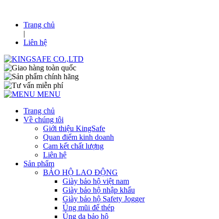
Trang chủ
|
Liên hệ
MENU
Trang chủ
Về chúng tôi
Giới thiệu KingSafe
Quan điểm kinh doanh
Cam kết chất lượng
Liên hệ
Sản phẩm
BẢO HỘ LAO ĐỘNG
Giày bảo hộ việt nam
Giày bảo hộ nhập khẩu
Giày bảo hộ Safety Jogger
Ủng mũi đế thép
Ủng da bảo hộ