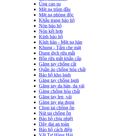
Ủng cao su
Mặt nạ trùm đầu
Mặt nạ phòng độc
Khẩu trang bảo hộ
Nón bảo hộ
Nón kết hợp
Kính bảo hộ
Kính hàn - Mặt nạ hàn
Khung - Tấm che mặt
Dung dịch rửa mắt
Bồn rửa mắt khẩn cấp
Găng tay chống cắt
Quần áo chống hóa chất
Bảo hộ kho lạnh
Găng tay chống lạnh
Găng tay da hàn, da vải
Găng chống hóa chất
Găng tay len ,vải
Găng tay gia dụng
Chụp tai chống ồn
Nút tai chống ồn
Bảo hộ chịu nhiệt
Dây đai an toàn
Bảo hộ cách điện
Vật Tư Hàng Hải