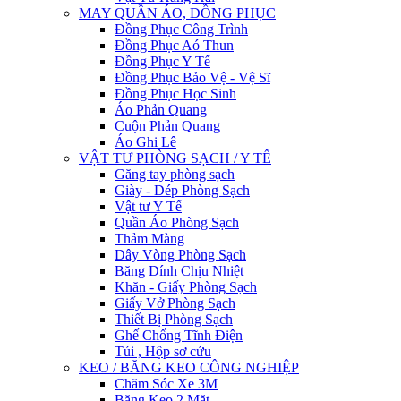
MAY QUẦN ÁO, ĐỒNG PHỤC
Đồng Phục Công Trình
Đồng Phục Aó Thun
Đồng Phục Y Tế
Đồng Phục Bảo Vệ - Vệ Sĩ
Đồng Phục Học Sinh
Áo Phản Quang
Cuộn Phản Quang
Áo Ghi Lê
VẬT TƯ PHÒNG SẠCH / Y TẾ
Găng tay phòng sạch
Giày - Dép Phòng Sạch
Vật tư Y Tế
Quần Áo Phòng Sạch
Thảm Màng
Dây Vòng Phòng Sạch
Băng Dính Chịu Nhiệt
Khăn - Giấy Phòng Sạch
Giấy Vở Phòng Sạch
Thiết Bị Phòng Sạch
Ghế Chống Tĩnh Điện
Túi , Hộp sơ cứu
KEO / BĂNG KEO CÔNG NGHIỆP
Chăm Sóc Xe 3M
Băng Keo 2 Mặt