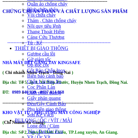
--------------------------------------------------------------------
Quần áo chống cháy
Bình chữa cháy
CHỨNG CHỈ AN TOÀN VÀ CHẤT LƯỢNG SẢN PHẨM
Vòi chữa cháy
Thảm , Chăn chống cháy
Nội quy tiêu lệnh
Thang Thoát Hiểm
Cáng Cứu Thương
-------------------------------------------------------------------
Tủ , Kệ
THIẾT BỊ GIAO THÔNG
Gương cầu lồi
Gờ giảm tốc
NHÀ MÁY DỆT GĂNG TAY KINGSAFE
Ốp góc cột
Cột Rào Chắn Inox
(
Chi nhánh Nhơn Trạch - Đồng Nai
)
Biển báo cảnh báo
Chắn Lùi Sau Xe
Địa chỉ: Tổ 5, ấp 1, Xã Hiệp Phước, Huyện Nhơn Trạch, Đồng Nai.
Cọc Phân Làn
ĐT:
0989 846 339 - 0937 814 868
Đinh phản quang
Giấy phản quang
-----------------------------------------------------------
Đèn/Gậy Cảnh Báo
Phụ kiện giao thông
KHO VẬT TƯ - PHỤ TÙNG MÁY CÔNG NGHIỆP
Sơn Kẻ Vạch
BULONG / ỐC / VÍT / MÀI
(
Chi Nhánh An Giang
)
Long đền / Cùm
Tán / Đai Ốc/ Ecu
Địa chỉ: Số 2, Nguyễn Đình Chiểu, TP.Long xuyên, An Giang.
Vít / Ốc Vít