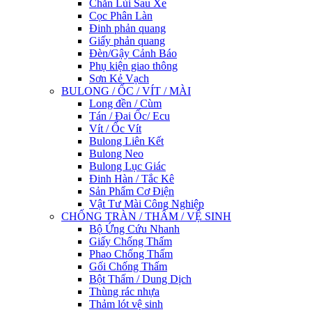
Chắn Lùi Sau Xe
Cọc Phân Làn
Đinh phản quang
Giấy phản quang
Đèn/Gậy Cảnh Báo
Phụ kiện giao thông
Sơn Kẻ Vạch
BULONG / ỐC / VÍT / MÀI
Long đền / Cùm
Tán / Đai Ốc/ Ecu
Vít / Ốc Vít
Bulong Liên Kết
Bulong Neo
Bulong Lục Giác
Đinh Hàn / Tắc Kê
Sản Phẩm Cơ Điện
Vật Tư Mài Công Nghiệp
CHỐNG TRÀN / THẤM / VỆ SINH
Bộ Ứng Cứu Nhanh
Giấy Chống Thấm
Phao Chống Thấm
Gối Chống Thấm
Bột Thấm / Dung Dịch
Thùng rác nhựa
Thảm lót vệ sinh