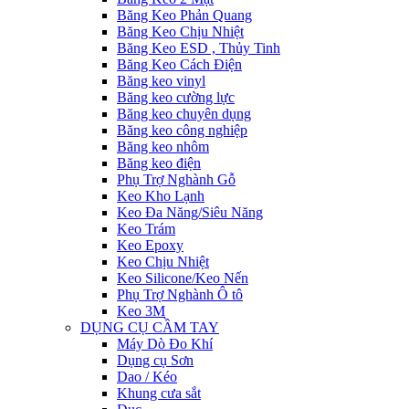
Băng Keo Phản Quang
Băng Keo Chịu Nhiệt
Băng Keo ESD , Thủy Tinh
Băng Keo Cách Điện
Băng keo vinyl
Băng keo cường lực
Băng keo chuyên dụng
Băng keo công nghiệp
Băng keo nhôm
Băng keo điện
Phụ Trợ Nghành Gỗ
Keo Kho Lạnh
Keo Đa Năng/Siêu Năng
Keo Trám
Keo Epoxy
Keo Chịu Nhiệt
Keo Silicone/Keo Nến
Phụ Trợ Nghành Ô tô
Keo 3M
DỤNG CỤ CẦM TAY
Máy Dò Đo Khí
Dụng cụ Sơn
Dao / Kéo
Khung cưa sắt