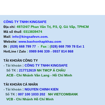
Chính sách giao hàng
Chính sách trả hàng
CÔNG TY TNHH KINGSAFE
Địa chỉ
: 497/24/7 Phan Văn Trị, P.5, Q. Gò Vấp, TPHCM
Mã số thuế
: 0313839474
Mail:
info@kingsafevn.com.
Website
:
www.baohonhapkhau.com
Đt
:
(028) 668 799 77
- Fax : (
028) 668 799 78 Ext 1
HotLine / Zalo
:
0989 846 339 - 0937 814 868
TÀI KHOẢN CÔNG TY
- Tài khoản
:
CÔNG TY TNHH KINGSAFE
Số TK
:
217712619
NH TMCP Á CHÂU
ACB - Chi Nhánh Văn Lang - Hồ Chí Minh
TÀI KHOÀN CÁ NHÂN
- Tài khoản
:
NGUYEN CHINH KIEN
Số TK
:
007 100 1033 202
NH VIETCOMBANK
VCB - Chi Nhánh Hồ Chí Minh