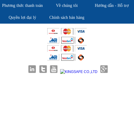
Phương thức thanh toán
Về chúng tôi
Hướng dẫn - Hỗ trợ
Quyền lợi đại lý
Chính sách bán hàng
Giới thiệu KingSafe
Giới thiệu BHLD Việt Nam
Quan điểm kinh doanh
Quan điểm kinh doanh
Cam kết chất lượng
Cam kết chất lượng
Liên hệ
Hướng dẫn mua hàng
Hỗ trợ sản phẩm
Quan điểm kinh doanh
Chính sách bảo hành
Cam kết chất lượng