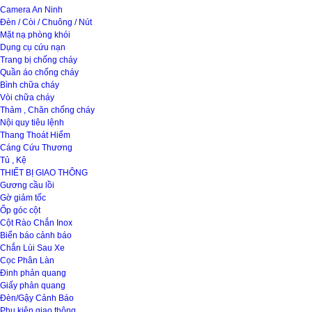
Camera An Ninh
Đèn / Còi / Chuông / Nút
Mặt nạ phòng khói
Dụng cụ cứu nạn
Trang bị chống cháy
Quần áo chống cháy
Bình chữa cháy
Vòi chữa cháy
Thảm , Chăn chống cháy
Nội quy tiêu lệnh
Thang Thoát Hiểm
Cáng Cứu Thương
Tủ , Kệ
THIẾT BỊ GIAO THÔNG
Gương cầu lồi
Gờ giảm tốc
Ốp góc cột
Cột Rào Chắn Inox
Biển báo cảnh báo
Chắn Lùi Sau Xe
Cọc Phân Làn
Đinh phản quang
Giấy phản quang
Đèn/Gậy Cảnh Báo
Phụ kiện giao thông