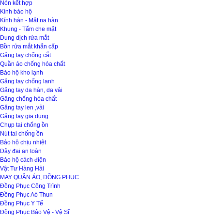
Nón kết hợp
Kính bảo hộ
Kính hàn - Mặt nạ hàn
Khung - Tấm che mặt
Dung dịch rửa mắt
Bồn rửa mắt khẩn cấp
Găng tay chống cắt
Quần áo chống hóa chất
Bảo hộ kho lạnh
Găng tay chống lạnh
Găng tay da hàn, da vải
Găng chống hóa chất
Găng tay len ,vải
Găng tay gia dụng
Chụp tai chống ồn
Nút tai chống ồn
Bảo hộ chịu nhiệt
Dây đai an toàn
Bảo hộ cách điện
Vật Tư Hàng Hải
MAY QUẦN ÁO, ĐỒNG PHỤC
Đồng Phục Công Trình
Đồng Phục Aó Thun
Đồng Phục Y Tế
Đồng Phục Bảo Vệ - Vệ Sĩ