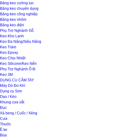
Băng keo cường lực
Băng keo chuyên dụng
Băng keo công nghiệp
Băng keo nhôm
Băng keo điện
Phụ Trợ Nghành Gỗ
Keo Kho Lạnh
Keo Đa Năng/Siêu Năng
Keo Trám
Keo Epoxy
Keo Chịu Nhiệt
Keo Silicone/Keo Nến
Phụ Trợ Nghành Ô tô
Keo 3M
DỤNG CỤ CẦM TAY
Máy Dò Đo Khí
Dụng cụ Sơn
Dao / Kéo
Khung cưa sắt
Đục
Xà beng / Cuốc / Xẻng
Cưa
Thước
Ê ke
Búa