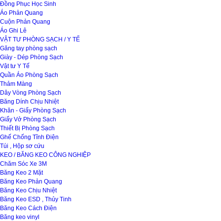
Đồng Phục Học Sinh
Áo Phản Quang
Cuộn Phản Quang
Áo Ghi Lê
VẬT TƯ PHÒNG SẠCH / Y TẾ
Găng tay phòng sạch
Giày - Dép Phòng Sạch
Vật tư Y Tế
Quần Áo Phòng Sạch
Thảm Màng
Dây Vòng Phòng Sạch
Băng Dính Chịu Nhiệt
Khăn - Giấy Phòng Sạch
Giấy Vở Phòng Sạch
Thiết Bị Phòng Sạch
Ghế Chống Tĩnh Điện
Túi , Hộp sơ cứu
KEO / BĂNG KEO CÔNG NGHIỆP
Chăm Sóc Xe 3M
Băng Keo 2 Mặt
Băng Keo Phản Quang
Băng Keo Chịu Nhiệt
Băng Keo ESD , Thủy Tinh
Băng Keo Cách Điện
Băng keo vinyl