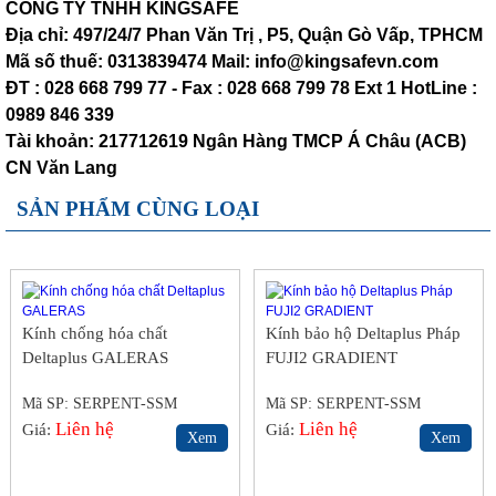
CÔNG TY TNHH KINGSAFE
Địa chỉ: 497/24/7 Phan Văn Trị , P5, Quận Gò Vấp, TPHCM
Mã số thuế: 0313839474 Mail: info@kingsafevn.com
ĐT : 028 668 799 77 - Fax : 028 668 799 78 Ext 1 HotLine :
0989 846 339
Tài khoản: 217712619 Ngân Hàng TMCP Á Châu (ACB)
CN Văn Lang
SẢN PHẨM CÙNG LOẠI
Kính chống hóa chất
Kính bảo hộ Deltaplus Pháp
Deltaplus GALERAS
FUJI2 GRADIENT
Mã SP: SERPENT-SSM
Mã SP: SERPENT-SSM
Liên hệ
Liên hệ
Giá:
Giá:
Xem
Xem