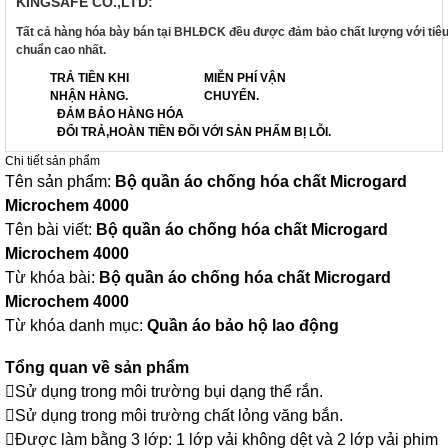
KINGSAFE CO.,LTD:
Tất cả hàng hóa bày bán tại BHLĐCK đều được đảm bảo chất lượng với tiê
chuẩn cao nhất.
TRẢ TIỀN KHI
MIỄN PHÍ VẬN
NHẬN HÀNG.
CHUYỂN.
ĐẢM BẢO HÀNG HÓA
ĐỔI TRẢ,HOÀN TIỀN ĐỐI VỚI SẢN PHẨM BỊ LỖI.
Chi tiết sản phẩm
Tên sản phẩm:
Bộ quần áo chống hóa chất Microgard
Microchem 4000
Tên bài viết:
Bộ quần áo chống hóa chất Microgard
Microchem 4000
Từ khóa bài:
Bộ quần áo chống hóa chất Microgard
Microchem 4000
Từ khóa danh mục:
Quần áo bảo hộ lao động
Tổng quan về sản phẩm
Sử dụng trong môi trường bụi dạng thể rắn.
Sử dụng trong môi trường chất lỏng văng bắn.
Được làm bằng 3 lớp: 1 lớp vải không dệt và 2 lớp vải phim