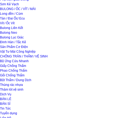
Sơn Kẻ Vạch
BULONG / ỐC / VÍT / MÀI
Long đền / Cùm
Tán / Đai Ốc/ Ecu
Vít / Ốc Vít
Bulong Liên Kết
Bulong Neo
Bulong Lục Giác
Đinh Hàn / Tắc Kê
Sản Phẩm Cơ Điện
Vật Tư Mài Công Nghiệp
CHỐNG TRÀN / THẤM / VỆ SINH
Bộ Ứng Cứu Nhanh
Giấy Chống Thấm
Phao Chống Thấm
Gối Chống Thấm
Bột Thấm / Dung Dịch
Thùng rác nhựa
Thảm lót vệ sinh
Dịch Vụ
BÁN LẺ
BÁN SỈ
Tin Tức
Tuyển dụng