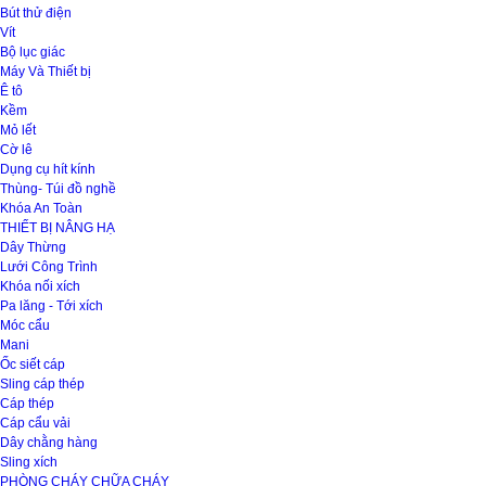
Bút thử điện
Vít
Bộ lục giác
Máy Và Thiết bị
Ê tô
Kềm
Mỏ lết
Cờ lê
Dụng cụ hít kính
Thùng- Túi đồ nghề
Khóa An Toàn
THIẾT BỊ NÂNG HẠ
Dây Thừng
Lưới Công Trình
Khóa nối xích
Pa lăng - Tới xích
Móc cẩu
Mani
Ốc siết cáp
Sling cáp thép
Cáp thép
Cáp cẩu vải
Dây chằng hàng
Sling xích
PHÒNG CHÁY CHỮA CHÁY