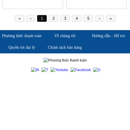
«
‹
1
2
3
4
5
›
»
Phương thức thanh toán
Về chúng tôi
Hướng dẫn - Hỗ trợ
Quyền lợi đại lý
Chính sách bán hàng
Giới thiệu KingSafe
Giới thiệu BHLD Việt Nam
Quan điểm kinh doanh
Quan điểm kinh doanh
Cam kết chất lượng
Cam kết chất lượng
Liên hệ
Hướng dẫn mua hàng
Hỗ trợ sản phẩm
Quan điểm kinh doanh
Chính sách bảo hành
Cam kết chất lượng