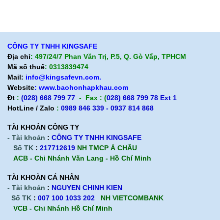
Chính sách giao hàng
Chính sách trả hàng
CÔNG TY TNHH KINGSAFE
Địa chỉ
: 497/24/7 Phan Văn Trị, P.5, Q. Gò Vấp, TPHCM
Mã số thuế
: 0313839474
Mail:
info@kingsafevn.com.
Website
:
www.baohonhapkhau.com
Đt
:
(028) 668 799 77
- Fax : (
028) 668 799 78 Ext 1
HotLine / Zalo
:
0989 846 339 - 0937 814 868
TÀI KHOẢN CÔNG TY
- Tài khoản
:
CÔNG TY TNHH KINGSAFE
Số TK
:
217712619
NH TMCP Á CHÂU
ACB - Chi Nhánh Văn Lang - Hồ Chí Minh
TÀI KHOÀN CÁ NHÂN
- Tài khoản
:
NGUYEN CHINH KIEN
Số TK
:
007 100 1033 202
NH VIETCOMBANK
VCB - Chi Nhánh Hồ Chí Minh